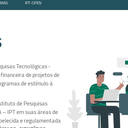
AMAS
IPT-OPEN
S
quisas Tecnológicas -
inanceira de projetos de
rogramas de estímulo à
nstituto de Pesquisas
A – IPT em suas áreas de
abelecida e regulamentada